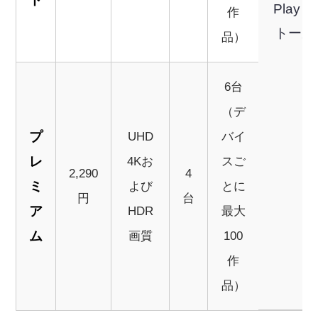
Play
作
トール
品）
6台
（デ
プ
UHD
バイ
レ
4Kお
スご
2,290
4
ミ
よび
とに
円
台
ア
HDR
最大
ム
画質
100
作
品）