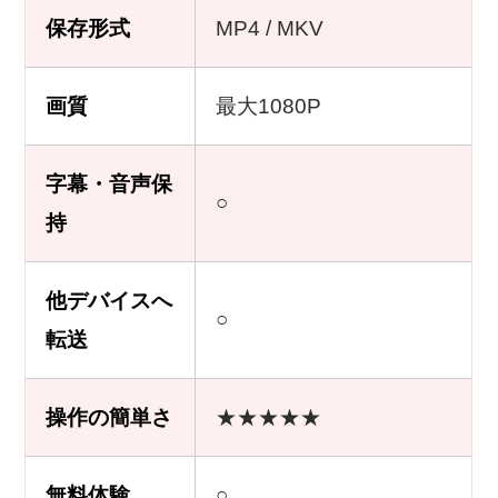
保存形式
MP4 / MKV
画質
最大1080P
字幕・音声保
○
持
他デバイスへ
○
転送
操作の簡単さ
★★★★★
無料体験
○