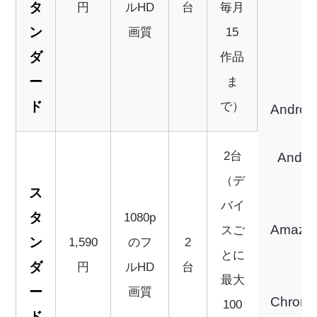
タ
円
ルHD
台
毎月
ン
画質
15
ダ
作品
ー
ま
ド
で）
Andr
2台
Andr
（デ
ス
バイ
タ
1080p
Amazo
スご
ン
1,590
のフ
2
とに
ダ
円
ルHD
台
最大
ー
画質
Chrome
100
ド