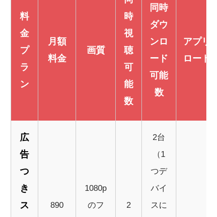
同時
料
時
ダウ
金
視
月額
ンロ
アプリ
プ
画質
聴
料金
ード
ロード
ラ
可
可能
ン
能
数
数
広
2台
告
（1
つ
つデ
き
1080p
バイ
ス
890
のフ
2
スに