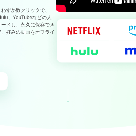
！わずか数クリックで、
+、Hulu、YouTubeなどの人
ロードし、永久に保存でき
で、好みの動画をオフライ