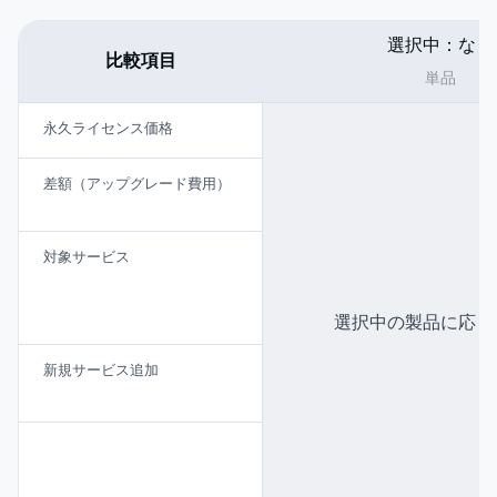
選択中：
なし
比較項目
単品
永久ライセンス価格
合計
0
差額（アップグレード費用）
別製品が必要な場合
対象サービス
選択したサービスの
選択中の製品に応じ
新規サービス追加
(新規購入が必要)
Pro版（単品）の詳細を