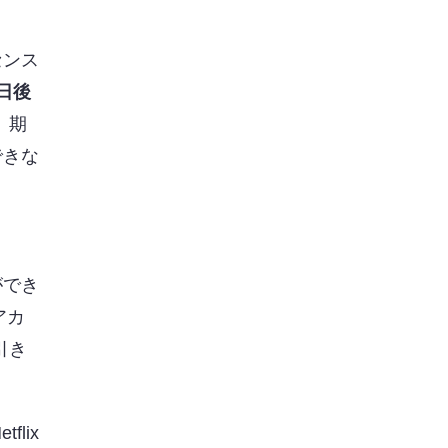
センス
7日後
。期
できな
ができ
アカ
引き
lix