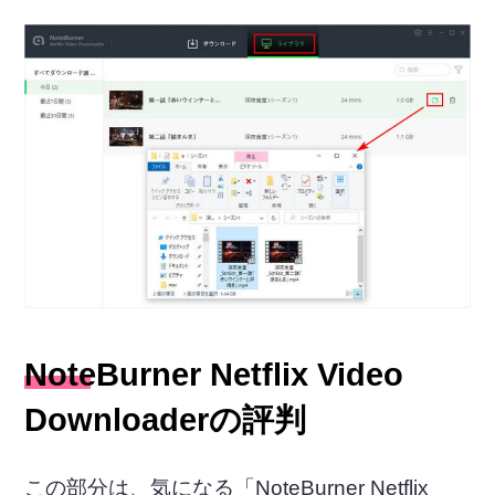
NoteBurner Netflix Video
Downloaderの評判
この部分は、気になる「NoteBurner Netflix