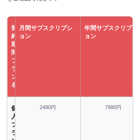
契
月間サブスクリプシ
年間サブスクリプシ
約
ョン
ョン
期
間
プ
ラ
ン
名
2480円
7980円
個
人
プ
ラ