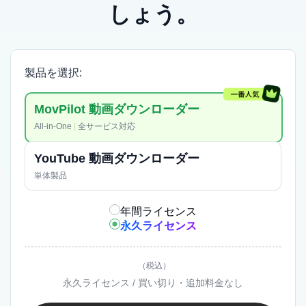
ひとつとは限らない
しょう。
普段の視聴はYouTubeでも、話題の映画やドラマ、
他サービス限定の作品が気になることはあります。
動画との出会い方が広がるなら、All-in-Oneの価値も
製品を選択:
見えやすくなります。
MovPilot 動画ダウンローダー
All-in-One
|
全サービス対応
YouTube 動画ダウンローダー
単体製品
年間ライセンス
永久ライセンス
（税込）
永久ライセンス / 買い切り・追加料金なし