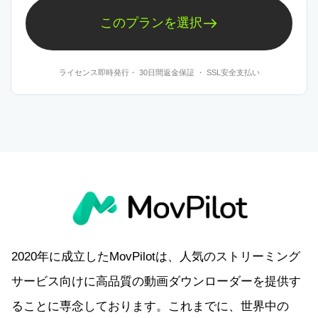
あとから対応サービスごとに選び
このプランを選択
直したくない
今はYouTube だけでも、今後使う範囲が広がる可能
性があるなら、先にAll-in-Oneを見ておくと判断しや
ライセンス即時発行・ 30日間返金保証 ・ SSL安全支払い
すくなります。必要になってから探し直すより、最
初に比較しておくほうがスムーズです。
2020年に成立したMovPilotは、人気のストリーミング
サービス向けに高品質の動画ダウンローダーを提供す
ることに専念しております。これまでに、世界中の