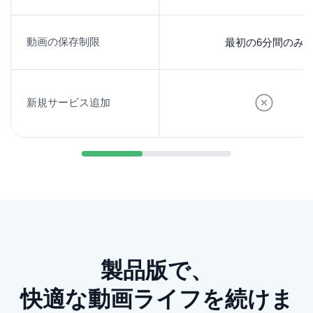
普段はYouTube がメインでも、あとからAmazon
Prime Video、Netflix、X(Twitter)などを使う場面が出
動画の保存制限
最初の6分間のみ
てくることがあります。先に対応範囲を広く見てお
きたい場合は、All-in-Oneも候補になります。
新規サービス追加
製品版で、
快適な動画ライフを続けま
配信動画に出会う入口は、