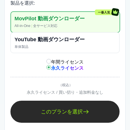
動画との出会い方が広がるなら、All-in-Oneの価値も
製品を選択:
見えやすくなります。
MovPilot 動画ダウンローダー
All-in-One
|
全サービス対応
YouTube 動画ダウンローダー
単体製品
年間ライセンス
永久ライセンス
（税込）
永久ライセンス / 買い切り・追加料金なし
あとから対応サービスごとに選び
このプランを選択
直したくない
今はYouTube だけでも、今後使う範囲が広がる可能