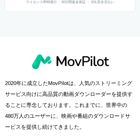
性があるなら、先にAll-in-Oneを見ておくと判断しや
ライセンス即時発行・ 30日間返金保証 ・ SSL安全支払い
すくなります。必要になってから探し直すより、最
初に比較しておくほうがスムーズです。
2020年に成立したMovPilotは、人気のストリーミング
サービス向けに高品質の動画ダウンローダーを提供す
ることに専念しております。これまでに、世界中の
480万人のユーザーに、映画や番組のダウンロードサ
ービスを提供し続けてきました。