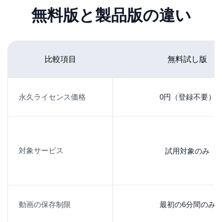
無料版と製品版の違い
比較項目
無料試し版
永久ライセンス価格
0円（登録不要）
YouTube が中心でも、
対象サービス
試用対象のみ
使うサービスが増えることはある
普段はYouTube がメインでも、あとからAmazon
Prime Video、Netflix、X(Twitter)などを使う場面が出
動画の保存制限
最初の6分間のみ
てくることがあります。先に対応範囲を広く見てお