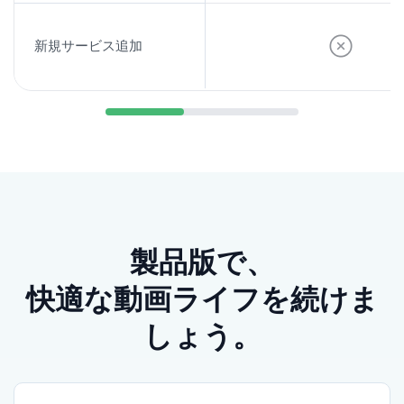
きたい場合は、All-in-Oneも候補になります。
新規サービス追加
製品版で、
快適な動画ライフを続けま
配信動画に出会う入口は、
ひとつとは限らない
しょう。
普段の視聴はYouTubeでも、話題の映画やドラマ、
他サービス限定の作品が気になることはあります。