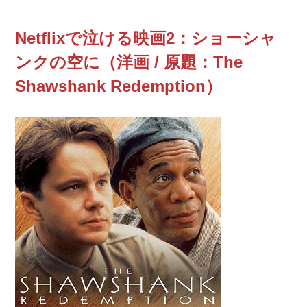
Netflixで泣ける映画2：ショーシャ
ンクの空に（洋画 / 原題：The
Shawshank Redemption）