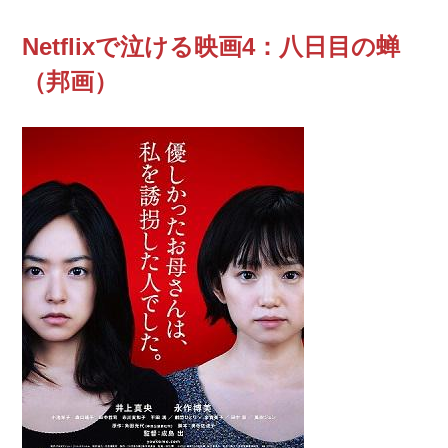
Netflixで泣ける映画4：八日目の蝉
（邦画）