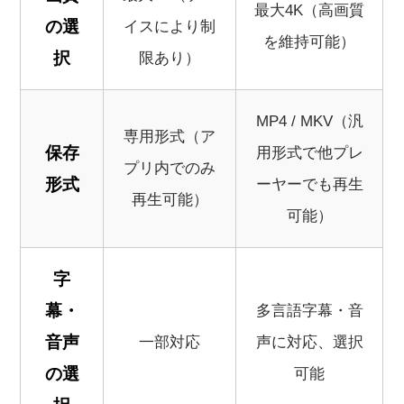
最大4K（高画質
の選
イスにより制
を維持可能）
択
限あり）
MP4 / MKV（汎
専用形式（ア
保存
用形式で他プレ
プリ内でのみ
形式
ーヤーでも再生
再生可能）
可能）
字
幕・
多言語字幕・音
音声
一部対応
声に対応、選択
の選
可能