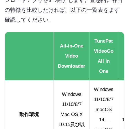
ンロードアプリを3つ紹介します。直感的に各自
の特徴を比較したければ、以下の一覧表をまず
確認してください。
TunePat
All-in-One
VideoGo
F
Video
All In
Downloader
One
Windows
Windows
11/10/8/7
11/10/8/7
macOS
動作環境
Mac OS X
14 –
11/
10.15及び以