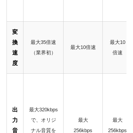
変
換
最大35倍速
最大10
最大10倍速
速
（業界初）
倍速
度
出
最大320kbps
力
で、オリジ
最大
最大
音
ナル音質を
256kbps
256kbps