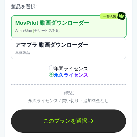
ることはあります。動画との出会い方が広がるな
製品を選択:
ら、All-in-Oneの価値も見えやすくなります。
MovPilot 動画ダウンローダー
All-in-One
|
全サービス対応
アマプラ 動画ダウンローダー
単体製品
年間ライセンス
永久ライセンス
（税込）
永久ライセンス / 買い切り・追加料金なし
あとから対応サービスごとに選び
このプランを選択
直したくない
今はAmazon Prime Videoだけでも、今後使う範囲が