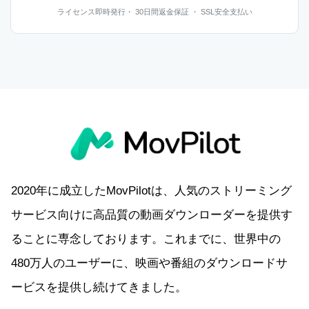
広がる可能性があるなら、先にAll-in-Oneを見ておく
ライセンス即時発行・ 30日間返金保証 ・ SSL安全支払い
と判断しやすくなります。必要になってから探し直
すより、最初に比較しておくほうがスムーズです。
2020年に成立したMovPilotは、人気のストリーミング
サービス向けに高品質の動画ダウンローダーを提供す
ることに専念しております。これまでに、世界中の
480万人のユーザーに、映画や番組のダウンロードサ
ービスを提供し続けてきました。