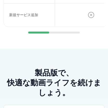
たい場合は、All-in-One も候補になります。
新規サービス追加
製品版で、
快適な動画ライフを続けま
配信動画に出会う入口は、
ひとつとは限らない
しょう。
普段の視聴はAmazon Prime Videoでも、共有リンク
や他サービスの話題作、外で見つけた動画が気にな