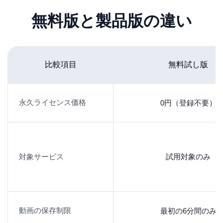
無料版と製品版の違い
比較項目
無料試し版
永久ライセンス価格
0円（登録不要）
Prime Video が中心でも、
対象サービス
試用対象のみ
使うサービスが増えることはある
普段はAmazon Prime Video がメインでも、あとから
NetflixやYouTube、U-NEXT などを使う場面が出て
動画の保存制限
最初の6分間のみ
くることがあります。先に対応範囲を広く見ておき